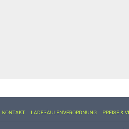
KONTAKT
LADESÄULENVERORDNUNG
PREISE & 