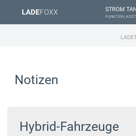
STROM TA
LADE
FOXX
FUNKTION, KOST
LADE
Notizen
Hybrid-Fahrzeuge