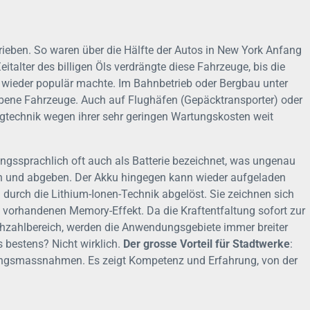
trieben. So waren über die Hälfte der Autos in New York Anfang
eitalter des billigen Öls verdrängte diese Fahrzeuge, bis die
e wieder populär machte. Im Bahnbetrieb oder Bergbau unter
riebene Fahrzeuge. Auch auf Flughäfen (Gepäcktransporter) oder
ugtechnik wegen ihrer sehr geringen Wartungskosten weit
gssprachlich oft auch als Batterie bezeichnet, was ungenau
ern und abgeben. Der Akku hingegen kann wieder aufgeladen
durch die Lithium-Ionen-Technik abgelöst. Sie zeichnen sich
vorhandenen Memory-Effekt. Da die Kraftentfaltung sofort zur
ehzahlbereich, werden die Anwendungsgebiete immer breiter
s bestens? Nicht wirklich.
Der grosse Vorteil für Stadtwerke
:
ndungsmassnahmen. Es zeigt Kompetenz und Erfahrung, von der