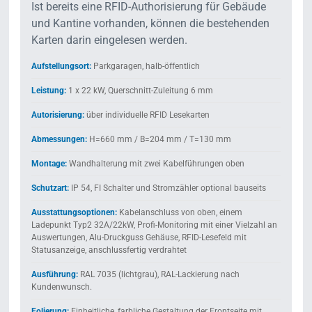
Ist bereits eine RFID-Authorisierung für Gebäude
und Kantine vorhanden, können die bestehenden
Karten darin eingelesen werden.
Aufstellungsort:
Parkgaragen, halb-öffentlich
Leistung:
1 x 22 kW, Querschnitt-Zuleitung 6 mm
Autorisierung:
über individuelle RFID Lesekarten
Abmessungen:
H=660 mm / B=204 mm / T=130 mm
Montage:
Wandhalterung mit zwei Kabelführungen oben
Schutzart:
IP 54, FI Schalter und Stromzähler optional bauseits
Ausstattungsoptionen:
Kabelanschluss von oben, einem
Ladepunkt Typ2 32A/22kW, Profi-Monitoring mit einer Vielzahl an
Auswertungen, Alu-Druckguss Gehäuse, RFID-Lesefeld mit
Statusanzeige, anschlussfertig verdrahtet
Ausführung:
RAL 7035 (lichtgrau), RAL-Lackierung nach
Kundenwunsch.
Folierung:
Einheitliche, farbliche Gestaltung der Frontseite mit