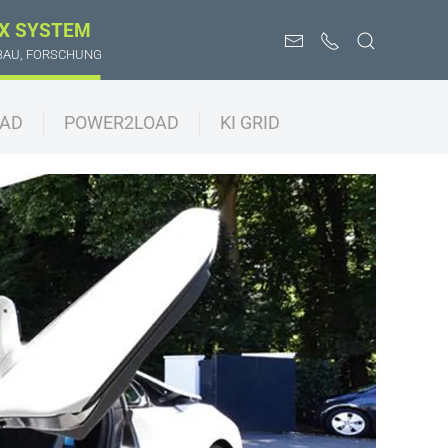
X SYSTEM
BAU, FORSCHUNG
OAD
POWER2LOAD
KI GRID