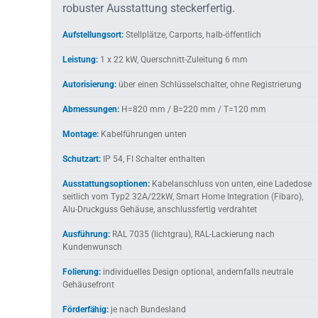
robuster Ausstattung steckerfertig.
Aufstellungsort:
Stellplätze, Carports, halb-öffentlich
Leistung:
1 x 22 kW, Querschnitt-Zuleitung 6 mm
Autorisierung:
über einen Schlüsselschalter, ohne Registrierung
Abmessungen:
H=820 mm / B=220 mm / T=120 mm
Montage:
Kabelführungen unten
Schutzart:
IP 54, FI Schalter enthalten
Ausstattungsoptionen:
Kabelanschluss von unten, eine Ladedose
seitlich vom Typ2 32A/22kW, Smart Home Integration (Fibaro),
Alu-Druckguss Gehäuse, anschlussfertig verdrahtet
Ausführung:
RAL 7035 (lichtgrau), RAL-Lackierung nach
Kundenwunsch
Folierung:
individuelles Design optional, andernfalls neutrale
Gehäusefront
Förderfähig:
je nach Bundesland