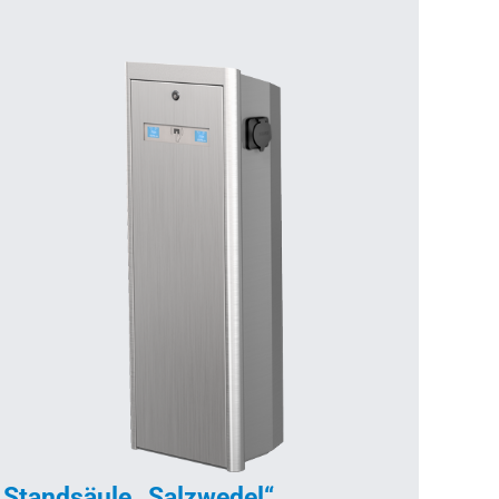
Standsäule „Salzwedel“