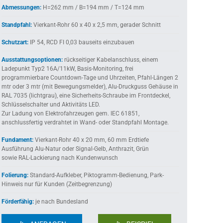
Abmessungen:
H=262 mm / B=194 mm / T=124 mm
Standpfahl:
Vierkant-Rohr 60 x 40 x 2,5 mm, gerader Schnitt
Schutzart:
IP 54, RCD FI 0,03 bauseits einzubauen
Ausstattungsoptionen:
rückseitiger Kabelanschluss, einem
Ladepunkt Typ2 16A/11kW, Basis-Monitoring, frei
programmierbare Countdown-Tage und Uhrzeiten, Pfahl-Längen 2
mtr oder 3 mtr (mit Bewegungsmelder), Alu-Druckguss Gehäuse in
RAL 7035 (lichtgrau), eine Sicherheits-Schraube im Frontdeckel,
Schlüsselschalter und Aktivitäts LED.
Zur Ladung von Elektrofahrzeugen gem. IEC 61851,
anschlussfertig verdrahtet in Wand- oder Standpfahl Montage.
Fundament:
Vierkant-Rohr 40 x 20 mm, 60 mm Erdtiefe
Ausführung Alu-Natur oder Signal-Gelb, Anthrazit, Grün
sowie RAL-Lackierung nach Kundenwunsch
Folierung:
Standard-Aufkleber, Piktogramm-Bedienung, Park-
Hinweis nur für Kunden (Zeitbegrenzung)
Förderfähig:
je nach Bundesland