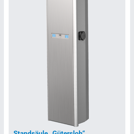
Standsäule „Gütersloh“