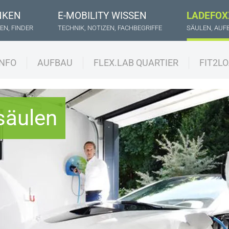
NKEN
E-MOBILITY WISSEN
LADEFOX
EN, FINDER
TECHNIK, NOTIZEN, FACHBEGRIFFE
SÄULEN, AUF
INFO
AUFBAU
FLEX.LAB QUARTIER
FIT2L
säulen