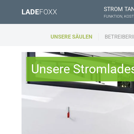
STROM TA
LADE
FOXX
FUNKTION, KOST
UNSERE SÄULEN
BETREIBER
Unsere Stromlade