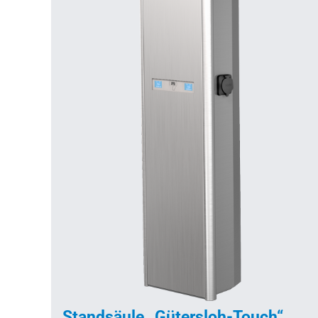
Standsäule „Gütersloh-Touch“