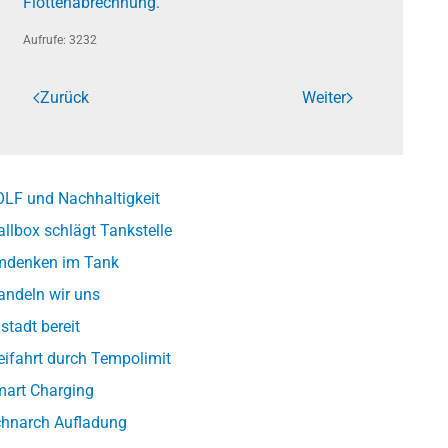
Flottenabrechnung.
Aufrufe: 3232
Zurück
Weiter
LF und Nachhaltigkeit
llbox schlägt Tankstelle
denken im Tank
ndeln wir uns
lstadt bereit
eifahrt durch Tempolimit
art Charging
hnarch Aufladung