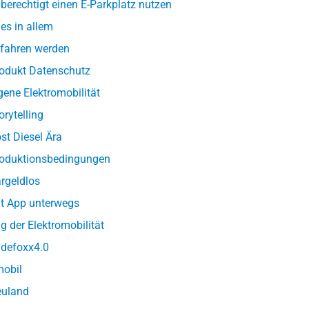
berechtigt einen E-Parkplatz nutzen
les in allem
fahren werden
odukt Datenschutz
gene Elektromobilität
orytelling
st Diesel Ära
oduktionsbedingungen
rgeldlos
t App unterwegs
g der Elektromobilität
defoxx4.0
obil
uland