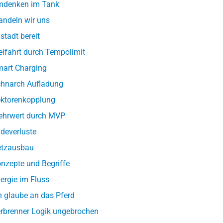
denken im Tank
ndeln wir uns
lstadt bereit
eifahrt durch Tempolimit
art Charging
hnarch Aufladung
ktorenkopplung
hrwert durch MVP
deverluste
tzausbau
nzepte und Begriffe
ergie im Fluss
h glaube an das Pferd
rbrenner Logik ungebrochen