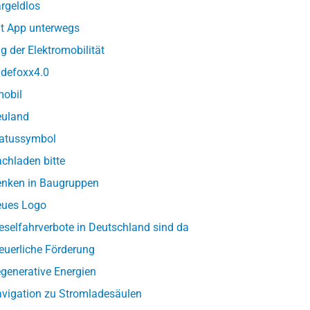
rgeldlos
t App unterwegs
g der Elektromobilität
defoxx4.0
obil
uland
atussymbol
chladen bitte
nken in Baugruppen
ues Logo
eselfahrverbote in Deutschland sind da
euerliche Förderung
generative Energien
vigation zu Stromladesäulen