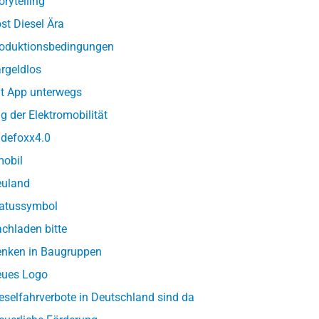
orytelling
st Diesel Ära
oduktionsbedingungen
rgeldlos
t App unterwegs
g der Elektromobilität
defoxx4.0
obil
uland
atussymbol
chladen bitte
nken in Baugruppen
ues Logo
eselfahrverbote in Deutschland sind da