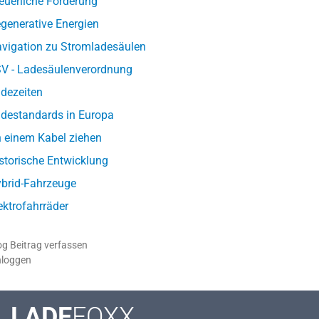
euerliche Förderung
generative Energien
vigation zu Stromladesäulen
V - Ladesäulenverordnung
dezeiten
destandards in Europa
 einem Kabel ziehen
storische Entwicklung
brid-Fahrzeuge
ektrofahrräder
og Beitrag verfassen
nloggen
LADE
FOXX