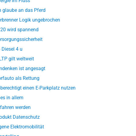
ergie im Fluss
h glaube an das Pferd
rbrenner Logik ungebrochen
20 wird spannend
rsorgungssicherheit
 Diesel 4 u
TP gilt weltweit
denken ist angesagt
rfauto als Rettung
berechtigt einen E-Parkplatz nutzen
les in allem
fahren werden
odukt Datenschutz
gene Elektromobilität