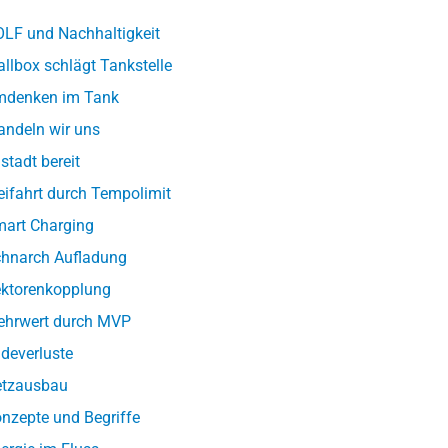
LF und Nachhaltigkeit
llbox schlägt Tankstelle
denken im Tank
ndeln wir uns
lstadt bereit
eifahrt durch Tempolimit
art Charging
hnarch Aufladung
ktorenkopplung
hrwert durch MVP
deverluste
tzausbau
nzepte und Begriffe