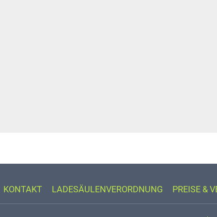
KONTAKT
LADESÄULENVERORDNUNG
PREISE & 