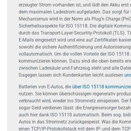
erzeugter Strom vorhanden ist, und lädt den Akku erst d
dem maximalen Ladestrom aufgeladen. Das sorgt für Fl
Mechanismus wird in der Norm als Plug’n Charge (Pn
Sicherheitsaspekte für ISO 15118. Die digitale Kommu
durch das Transport-Layer-Securtity-Protokoll (TLS). 
E-Mails eingesetzt wird und eine auf Zertifikaten basi
sowohl die sichere Authentifizierung und Autorisierun
vollautomatisch. Um die vollen Vorteile der ISO 15118
kommunizieren können. Dazu sind die oben bereits erw
zwischen Ladesäule und Fahrzeug steht und alle Daten
Dagegen lassen sich Kundenkarten leicht auslesen
und
Batterien von E-Autos, die
über ISO 15118 kommunizie
nutzen. Sie können überschüssigen regenerativ produz
verbraucht wird, wieder ins Stromnetz einspeisen. De
sogar Geld verdienen lässt: die Energieversorger bezah
auch hier dank ISO 15118 automatisch. Beim sog. bidi
Autos in das Stromnetz zurückgespeist. Was die Kommu
einen TCP/IP-Protokollstack mit dem IP- und dem TCP-