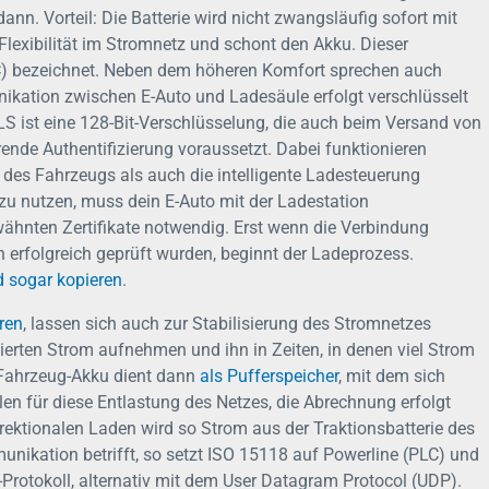
ann. Vorteil: Die Batterie wird nicht zwangsläufig sofort mit
exibilität im Stromnetz und schont den Akku. Dieser
C) bezeichnet. Neben dem höheren Komfort sprechen auch
nikation zwischen E-Auto und Ladesäule erfolgt verschlüsselt
TLS ist eine 128-Bit-Verschlüsselung, die auch beim Versand von
erende Authentifizierung voraussetzt. Dabei funktionieren
g des Fahrzeugs als auch die intelligente Ladesteuerung
 zu nutzen, muss dein E-Auto mit der Ladestation
ähnten Zertifikate notwendig. Erst wenn die Verbindung
 erfolgreich geprüft wurden, beginnt der Ladeprozess.
 sogar kopieren
.
ren
, lassen sich auch zur Stabilisierung des Stromnetzes
ierten Strom aufnehmen und ihn in Zeiten, in denen viel Strom
r Fahrzeug-Akku dient dann
als Pufferspeicher
, mit dem sich
len für diese Entlastung des Netzes, die Abrechnung erfolgt
rektionalen Laden wird so Strom aus der Traktionsbatterie des
nikation betrifft, so setzt ISO 15118 auf Powerline (PLC) und
Protokoll, alternativ mit dem User Datagram Protocol (UDP).