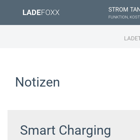
STROM TA
LADE
FOXX
FUNKTION, KOST
LADE
Notizen
Smart Charging