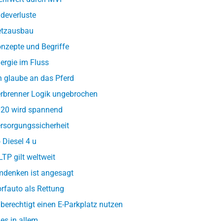
deverluste
tzausbau
nzepte und Begriffe
ergie im Fluss
h glaube an das Pferd
rbrenner Logik ungebrochen
20 wird spannend
rsorgungssicherheit
 Diesel 4 u
TP gilt weltweit
denken ist angesagt
rfauto als Rettung
berechtigt einen E-Parkplatz nutzen
les in allem