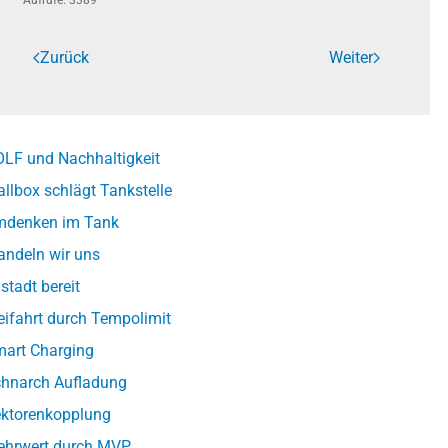
Aufrufe: 3389
Zurück
Weiter
LF und Nachhaltigkeit
llbox schlägt Tankstelle
denken im Tank
ndeln wir uns
lstadt bereit
eifahrt durch Tempolimit
art Charging
hnarch Aufladung
ktorenkopplung
hrwert durch MVP