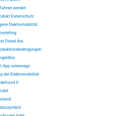
fahren werden
odukt Datenschutz
gene Elektromobilität
orytelling
st Diesel Ära
oduktionsbedingungen
rgeldlos
t App unterwegs
g der Elektromobilität
defoxx4.0
obil
uland
atussymbol
chladen bitte